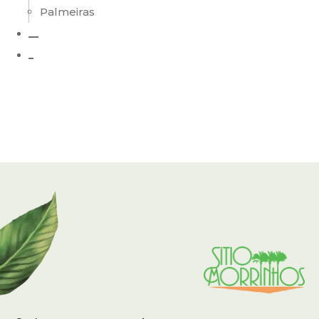
Palmeiras
__
_