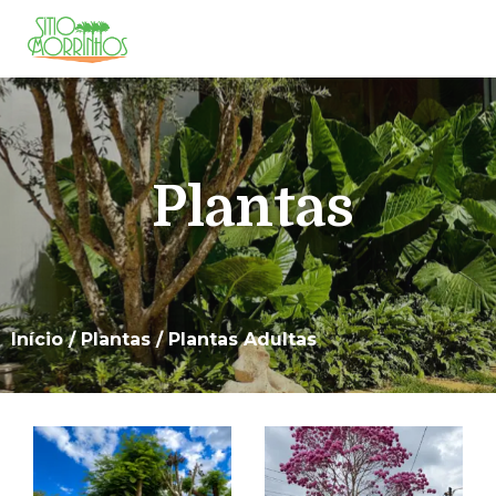
Plantas
Início
/
Plantas
/ Plantas Adultas